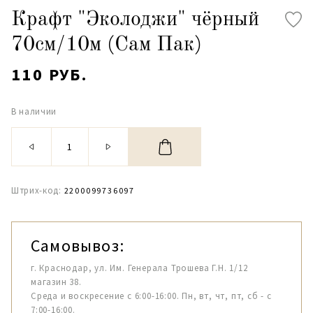
Крафт "Эколоджи" чёрный
70см/10м (Сам Пак)
110 РУБ.
В наличии
Штрих-код:
2200099736097
Самовывоз:
г. Краснодар, ул. Им. Генерала Трошева Г.Н. 1/12
магазин 38.
Среда и воскресение с 6:00-16:00. Пн, вт, чт, пт, сб - с
7:00-16:00.