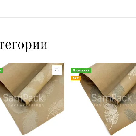
тегории
и
В наличии
Хит