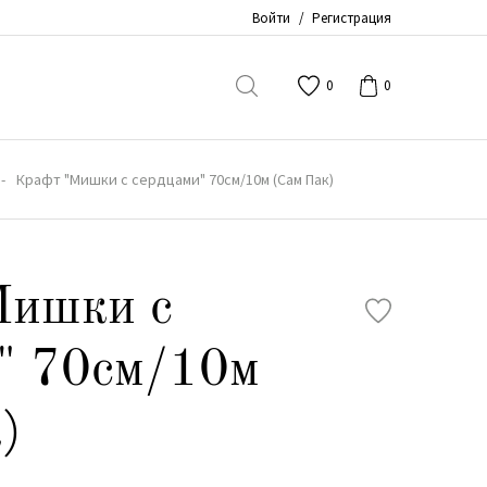
Войти
/
Регистрация
0
0
Крафт "Мишки с сердцами" 70см/10м (Сам Пак)
Мишки с
" 70см/10м
)