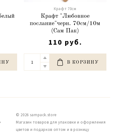
Крафт 70см
белый
Крафт "Любовное
Крафт
послание"черн. 70см/10м
70с
(Сам Пак)
110 руб.
ИНУ
В КОРЗИНУ
© 2026 sampack.store
,
Магазин товаров для упаковки и оформления
цветов и подарков оптом и в розницу