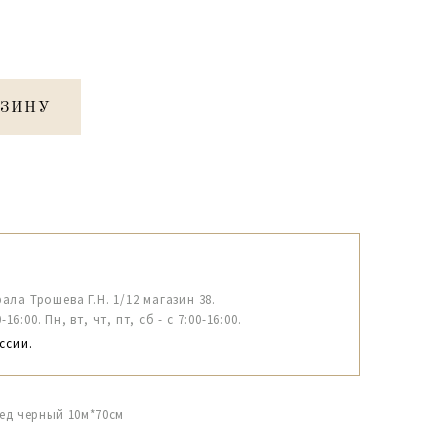
РЗИНУ
рала Трошева Г.Н. 1/12 магазин 38.
6:00. Пн, вт, чт, пт, сб - с 7:00-16:00.
ссии.
ед черный 10м*70см