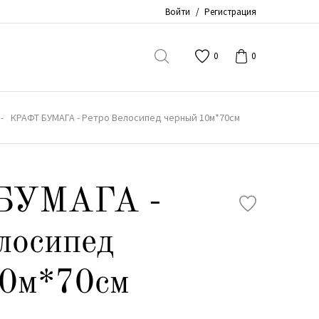
Войти
/
Регистрация
0
0
КРАФТ БУМАГА - Ретро Велосипед черный 10м*70см
БУМАГА -
лосипед
10м*70см