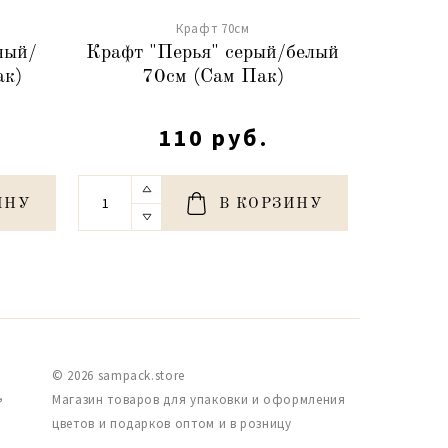
Крафт 70см
ный/
Крафт "Перья" серый/белый
Кр
ак)
70см (Сам Пак)
посла
110 руб.
ИНУ
В КОРЗИНУ
© 2026 sampack.store
,
Магазин товаров для упаковки и оформления
цветов и подарков оптом и в розницу