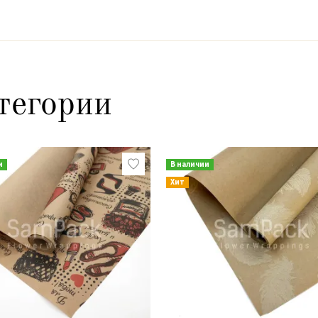
тегории
и
В наличии
Хит