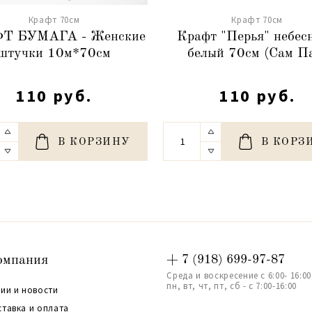
Крафт 70см
Крафт 70см
Т БУМАГА - Женские
Крафт "Перья" небес
штучки 10м*70см
белый 70см (Сам П
110 руб.
110 руб.
В КОРЗИНУ
В КОРЗ
омпания
+ 7 (918) 699-97-87
Среда и воскресение с 6:00- 16:00
пн, вт, чт, пт, сб - с 7:00-16:00
ии и новости
ставка и оплата