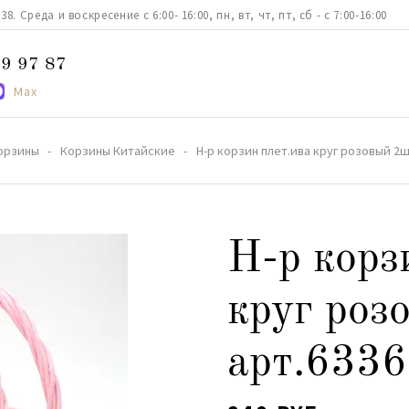
. Среда и воскресение с 6:00- 16:00, пн, вт, чт, пт, сб - с 7:00-16:00
9 97 87
Max
орзины
Корзины Китайские
Н-р корзин плет.ива круг розовый 2ш
Н-р корз
круг роз
арт.6336