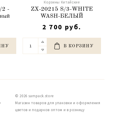
Корзины Китайские
/2 -
ZX-20215 S/3-WHITE
ZX -
ьный
WASH-БЕЛЫЙ
W
2 700 руб.
ИНУ
В КОРЗИНУ
© 2026 sampack.store
,
Магазин товаров для упаковки и оформления
цветов и подарков оптом и в розницу