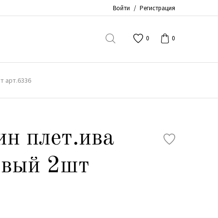
Войти
/
Регистрация
0
0
т арт.6336
ин плет.ива
овый 2шт