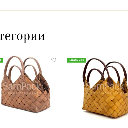
тегории
и
В наличии