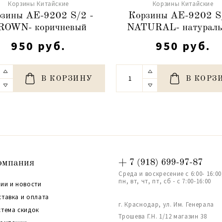
Корзины Китайские
Корзины Китайские
зины АЕ-9202 S/2 -
Корзины АЕ-9202 S
ROWN- коричневый
NATURAL- натурал
950 руб.
950 руб.
В КОРЗИНУ
В КОРЗ
омпания
+ 7 (918) 699-97-87
Среда и воскресение с 6:00- 16:00
пн, вт, чт, пт, сб - с 7:00-16:00
ии и новости
ставка и оплата
г. Краснодар, ул. Им. Генерала
стема скидок
Трошева Г.Н. 1/12 магазин 38