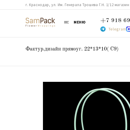
г. Краснодар, ул. Им. Генерала Трошева Г.Н. 1/12 магазин 38
+7 918 69
МЕНЮ
Telegram
Фактур.дизайн прямоуг. 22*13*10( С9)