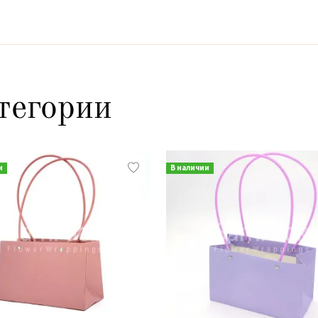
тегории
и
В наличии