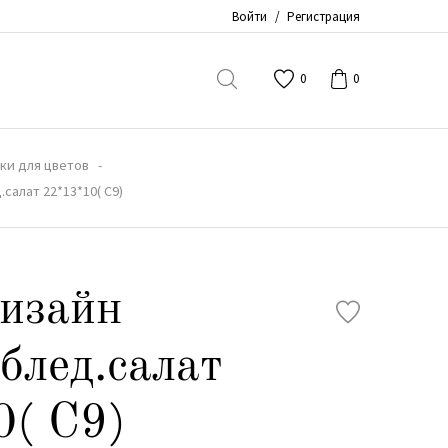
Войти
/
Регистрация
0
0
ки для цветов
салат 22*13*10( С9)
изайн
 блед.салат
0( С9)