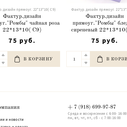
.дизайн прямоуг. 22*13*10( С9)
Фактур.дизайн прямоуг. 22*13*
Фактур.дизайн
Фактур.дизайн
уг."Ромбы" чайная роза
прямоуг."Ромбы" бле
22*13*10( С9)
сиреневый 22*13*10(
75 руб.
75 руб.
В КОРЗИНУ
В КОРЗ
омпания
+ 7 (918) 699-97-87
Среда и воскресение с 6:00- 16:00
пн, вт, чт, пт, сб - с 7:00-16:00
ии и новости
ставка и оплата