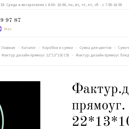
. Среда и воскресение с 6:00- 16:00, пн, вт, чт, пт, сб - с 7:00-16:00
9 97 87
Max
Главная
Каталог
Коробки и сумки
Сумка для цветов
Сумоч
Фактур.дизайн прямоуг. 22*13*10( С9)
Фактур.дизайн прямоуг. блед.
Фактур.д
прямоуг.
22*13*1