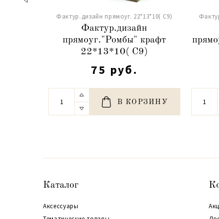
Фактур.дизайн прямоуг. 22*13*10( С9)
Фактур
Фактур.дизайн
прямоуг."Ромбы" крафт
прямо
22*13*10( С9)
75 руб.
В КОРЗИНУ
Каталог
К
Аксессуары
Акц
Тематические товары
До