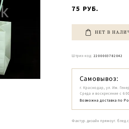
75 РУБ.
НЕТ В НАЛИ
Штрих-код:
2200003782042
Самовывоз:
г. Краснодар, ул. Им. Гене
Среда и воскресение с 6:00-1
Возможна доставка по Ро
Фактур.дизайн прямоуг. блед.са