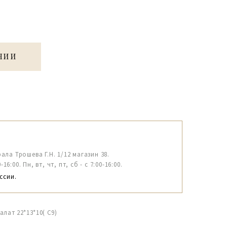
ЧИИ
рала Трошева Г.Н. 1/12 магазин 38.
6:00. Пн, вт, чт, пт, сб - с 7:00-16:00.
ссии.
лат 22*13*10( С9)