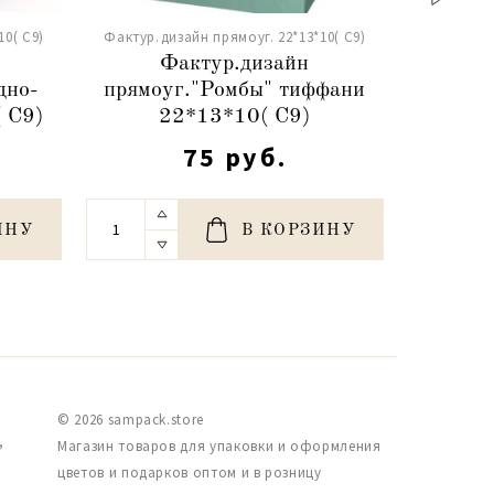
10( С9)
Фактур.дизайн прямоуг. 22*13*10( С9)
Фактур.ди
Фактур.дизайн
Ф
дно-
прямоуг."Ромбы" тиффани
прямоуг
 С9)
22*13*10( С9)
2
75 руб.
ИНУ
В КОРЗИНУ
© 2026 sampack.store
,
Магазин товаров для упаковки и оформления
цветов и подарков оптом и в розницу