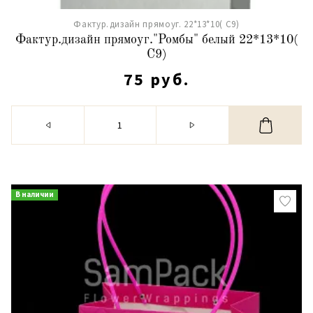
Фактур.дизайн прямоуг. 22*13*10( С9)
Фактур.дизайн прямоуг."Ромбы" белый 22*13*10(
С9)
75 руб.
В наличии