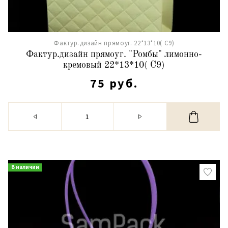
Фактур.дизайн прямоуг. 22*13*10( С9)
Фактур.дизайн прямоуг. "Ромбы" лимонно-
кремовый 22*13*10( С9)
75 руб.
В наличии