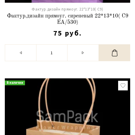
Фактур.дизайн прямоуг. 22*13*10( С9)
Фактур.дизайн прямоуг. сиреневый 22*13*10( С9
ЕА/530)
75 руб.
В наличии