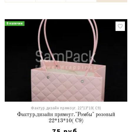
В наличии
Фактур.дизайн прямоуг. 22*13*10( С9)
Фактур.дизайн прямоуг."Ромбы" розовый
22*13*10( С9)
75 руб.