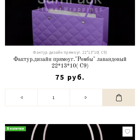
Фактур.дизайн прямоуг. 22*13*10( С9)
Фактур.дизайн прямоуг."Ромбы" лавандовый
22*13*10( С9)
75 руб.
В наличии