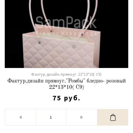
Фактур.дизайн прямоуг. 22*13*10( С9)
Фактур.дизайн прямоуг."Ромбы" бледно- розовый
22*13*10( С9)
75 руб.