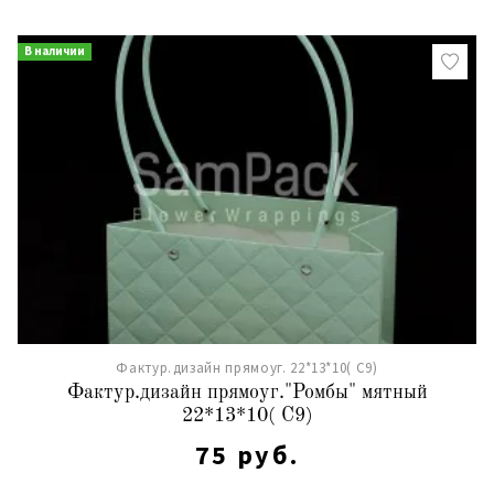
В наличии
Фактур.дизайн прямоуг. 22*13*10( С9)
Фактур.дизайн прямоуг."Ромбы" мятный
22*13*10( С9)
75 руб.