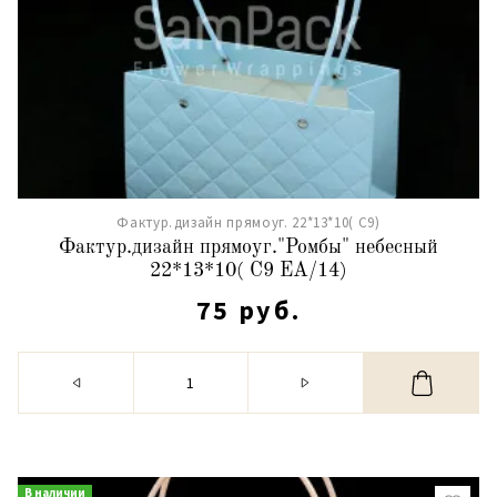
Фактур.дизайн прямоуг. 22*13*10( С9)
Фактур.дизайн прямоуг."Ромбы" небесный
22*13*10( С9 ЕА/14)
75 руб.
В наличии