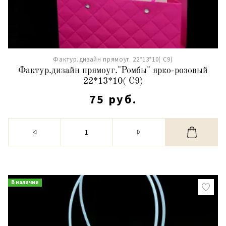
Фактур.дизайн прямоуг. 22*13*10( С9)
Фактур.дизайн прямоуг."Ромбы" ярко-розовый
22*13*10( С9)
75 руб.
В наличии