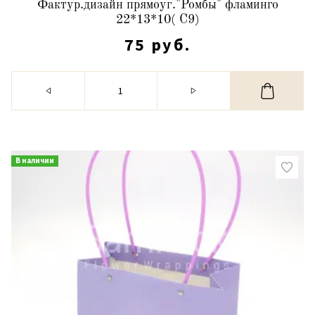
Фактур.дизайн прямоуг."Ромбы" фламинго
22*13*10( С9)
75 руб.
В наличии