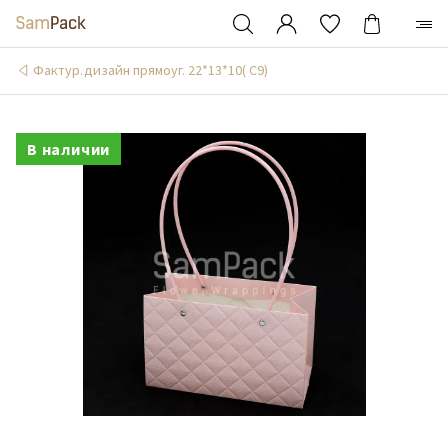
Фактур.дизайн прямоуг. 22*13*10( С9)
В наличии