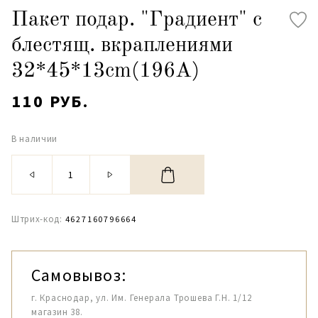
Пакет подар. "Градиент" с
блестящ. вкраплениями
32*45*13cm(196А)
110 РУБ.
В наличии
Штрих-код:
4627160796664
Самовывоз:
г. Краснодар, ул. Им. Генерала Трошева Г.Н. 1/12
магазин 38.