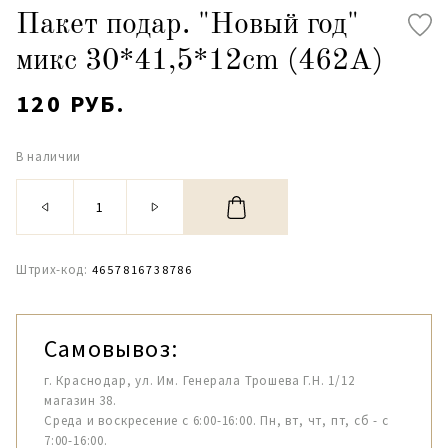
Пакет подар. "Новый год"
микс 30*41,5*12cm (462А)
120 РУБ.
В наличии
Штрих-код:
4657816738786
Самовывоз:
г. Краснодар, ул. Им. Генерала Трошева Г.Н. 1/12
магазин 38.
Среда и воскресение с 6:00-16:00. Пн, вт, чт, пт, сб - с
7:00-16:00.