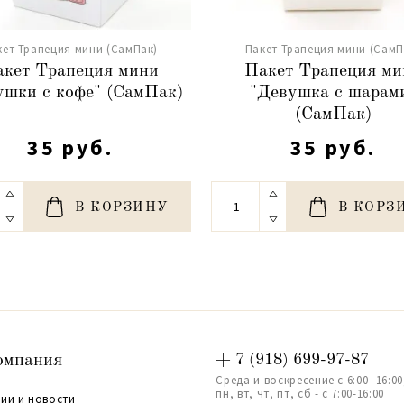
кет Трапеция мини (СамПак)
Пакет Трапеция мини (СамП
кет Трапеция мини
Пакет Трапеция ми
ушки с кофе" (СамПак)
"Девушка с шарам
(СамПак)
35 руб.
35 руб.
В КОРЗИНУ
В КОРЗ
омпания
+ 7 (918) 699-97-87
Среда и воскресение с 6:00- 16:00
пн, вт, чт, пт, сб - с 7:00-16:00
ии и новости