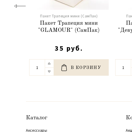
Пакет Трапеция мини (СамПак)
Па
Пакет Трапеция мини
Па
"GLAMOUR" (СамПак)
"Дев
35 руб.
В КОРЗИНУ
Каталог
К
Аксессуары
Акц