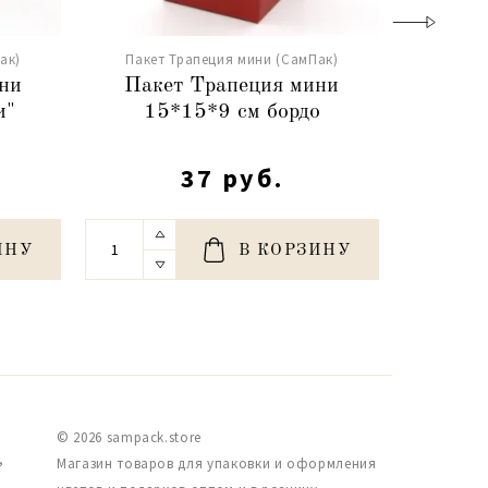
ак)
Пакет Трапеция мини (СамПак)
Пакет
ни
Пакет Трапеция мини
Паке
и"
15*15*9 см бордо
"Ром
37 руб.
ИНУ
В КОРЗИНУ
© 2026 sampack.store
,
Магазин товаров для упаковки и оформления