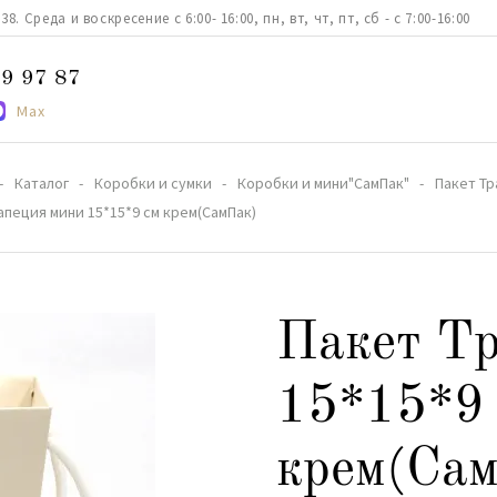
. Среда и воскресение с 6:00- 16:00, пн, вт, чт, пт, сб - с 7:00-16:00
9 97 87
Max
Каталог
Коробки и сумки
Коробки и мини"СамПак"
Пакет Тр
апеция мини 15*15*9 см крем(СамПак)
Пакет Тр
15*15*9
крем(Са