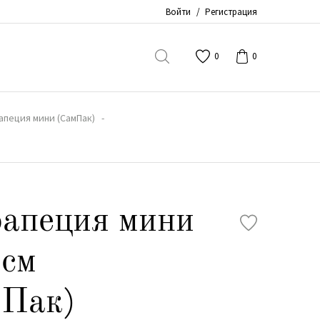
Войти
/
Регистрация
0
0
апеция мини (СамПак)
апеция мини
 см
мПак)