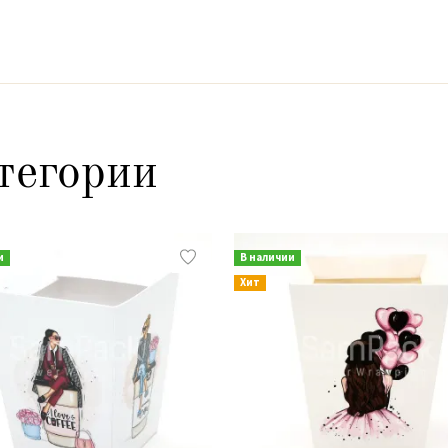
тегории
и
В наличии
Хит