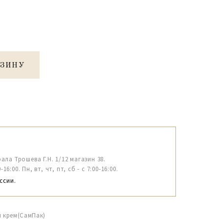
РЗИНУ
рала Трошева Г.Н. 1/12 магазин 38.
6:00. Пн, вт, чт, пт, сб - с 7:00-16:00.
ссии.
м крем(СамПак)