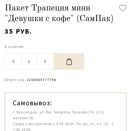
Пакет Трапеция мини
"Девушки с кофе" (СамПак)
35 РУБ.
В наличии
Штрих-код:
2200003777796
Самовывоз:
г. Краснодар, ул. Им. Генерала Трошева Г.Н. 1/12
магазин 38.
Среда и воскресение с 6:00-16:00. Пн, вт, чт, пт, сб - с
7:00-16:00.