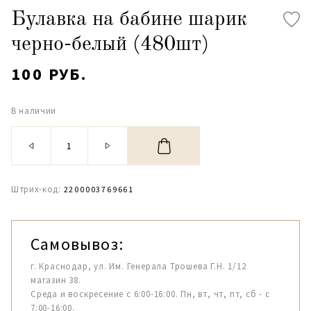
Булавка на бабине шарик
черно-белый (480шт)
100 РУБ.
В наличии
Штрих-код:
2200003769661
Самовывоз:
г. Краснодар, ул. Им. Генерала Трошева Г.Н. 1/12
магазин 38.
Среда и воскресение с 6:00-16:00. Пн, вт, чт, пт, сб - с
7:00-16:00.