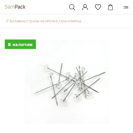
Булавки,стразы на иголке,гала-клипсы
В наличии