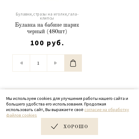
Булавки,стразы на иголке,гала-
клипсы
Булавка на бабине шарик
черный (480шт)
100 руб.
© 2020 - 2026 SamPack
Мы используем cookies для улучшения работы нашего сайта и
большего удобства его использования. Продолжая
+ 7 (918) 699-97-87
использовать сайт, Вы выражаете своё
согласие на обработку
файлов cookies
zakaz@sampack.store
ХОРОШО
Дизайн и разработка сайта
Very Good