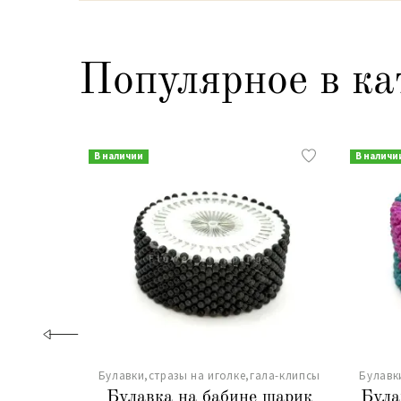
Популярное в ка
В наличии
В наличи
Булавки,стразы на иголке,гала-клипсы
Булавк
Булавка на бабине шарик
Була