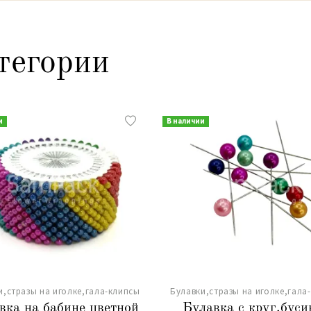
тегории
и
В наличии
и,стразы на иголке,гала-клипсы
Булавки,стразы на иголке,гала
вка на бабине цветной
Булавка с круг.буси