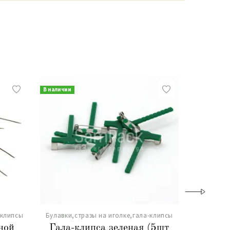
В наличии
В наличии
-клипсы
Булавки,стразы на иголке,гала-клипсы
Булавки,с
ной
Гала-клипса зеленая (5шт
Булавка