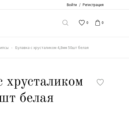
Войти
/
Регистрация
0
0
липсы
Булавка с хрусталиком 4,8мм 50шт белая
с хрусталиком
шт белая