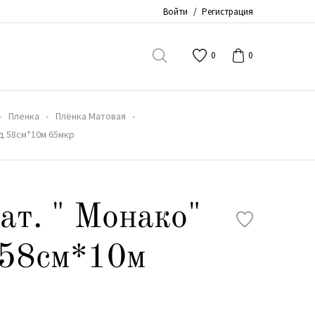
Войти
/
Регистрация
0
0
Пленка
Плёнка Матовая
д 58см*10м 65мкр
ат. " Монако"
 58см*10м