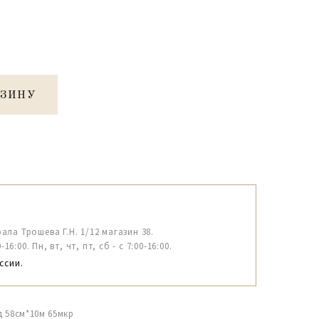
РЗИНУ
рала Трошева Г.Н. 1/12 магазин 38.
6:00. Пн, вт, чт, пт, сб - с 7:00-16:00.
ссии.
д 58см*10м 65мкр