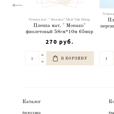
Пленка
Пленка мат. " Монако" 58см*10м 65мкр
Пл
Пленка мат. " Монако"
перси
фиолетовый 58см*10м 65мкр
270 руб.
В КОРЗИНУ
Каталог
К
Аксессуары
Акц