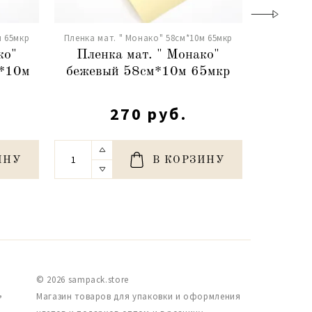
м 65мкр
Пленка мат. " Монако" 58см*10м 65мкр
Пленка ма
ко"
Пленка мат. " Монако"
Плен
м*10м
бежевый 58см*10м 65мкр
винны
270 руб.
ИНУ
В КОРЗИНУ
© 2026 sampack.store
,
Магазин товаров для упаковки и оформления