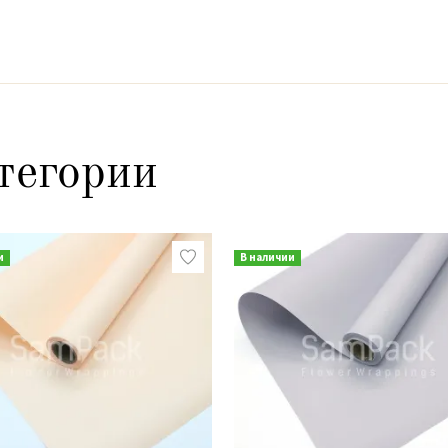
тегории
и
В наличии