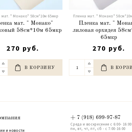
 мат. " Монако" 58см*10м 65мкр
Пленка мат. " Монако" 58см*10
енка мат. " Монако"
Пленка мат. " Мона
ковый 58см*10м 65мкр
лиловая орхидея 58с
65мкр
270 руб.
270 руб.
В КОРЗИНУ
В КОРЗ
омпания
+ 7 (918) 699-97-87
Среда и воскресение с 6:00- 16:00
пн, вт, чт, пт, сб - с 7:00-16:00
ии и новости