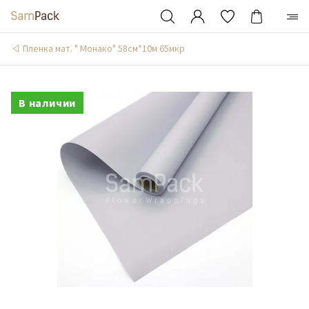
Пленка мат. " Монако" 58см*10м 65мкр
В наличии