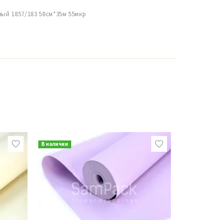
вый 1857/183 58см*35м 55мкр
В наличии
В наличии