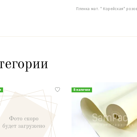
Пленка мат. " Корейская" розо
тегории
и
В наличии