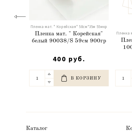
Пленка мат. " Корейская" 58см*35м 55мкр
Пленка 
Пленка мат. " Корейская"
Пле
белый 90038/S 59см 900гр
10
400 руб.
В КОРЗИНУ
Каталог
К