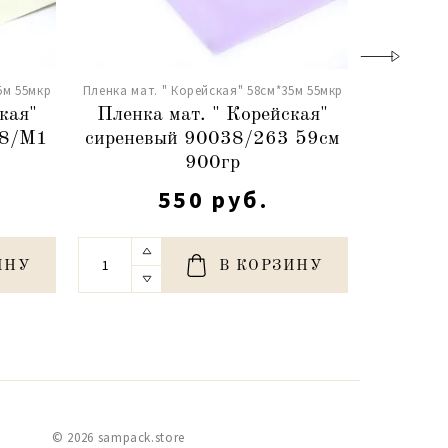
5м 55мкр
Пленка мат. " Корейская" 58см*35м 55мкр
Пленка мат.
кая"
Пленка мат. " Корейская"
Пленка
38/M1
сиреневый 90038/263 59см
розовы
900гр
550 руб.
ИНУ
В КОРЗИНУ
© 2026 sampack.store