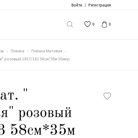
Войти
/
Регистрация
0
0
ов
Пленка
Плёнка Матовая
ая" розовый 1857/183 58см*35м 55мкр
ат. "
я" розовый
3 58см*35м