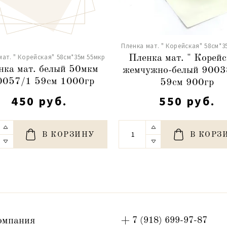
Пленка мат. " Корейская" 58см*3
мат. " Корейская" 58см*35м 55мкр
Пленка мат. " Корейс
нка мат. белый 50мкм
жемчужно-белый 900
0057/1 59см 1000гр
59см 900гр
450 руб.
550 руб.
В КОРЗИНУ
В КОРЗ
омпания
+ 7 (918) 699-97-87