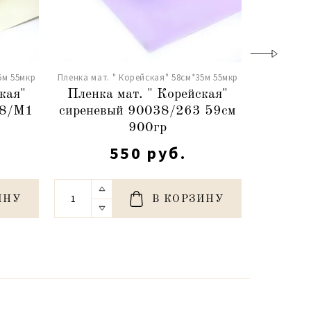
5м 55мкр
Пленка мат. " Корейская" 58см*35м 55мкр
Пленка мат.
кая"
Пленка мат. " Корейская"
Пленка
38/M1
сиреневый 90038/263 59см
розовы
900гр
550 руб.
ИНУ
В КОРЗИНУ