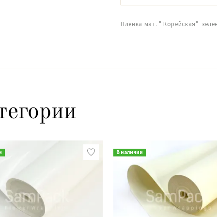
Пленка мат. " Корейская" зеле
тегории
и
В наличии