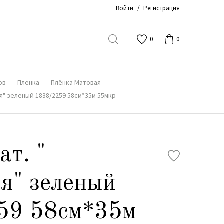
Войти
/
Регистрация
0
0
ов
Пленка
Плёнка Матовая
ая" зеленый 1838/2259 58см*35м 55мкр
ат. "
я" зеленый
59 58см*35м