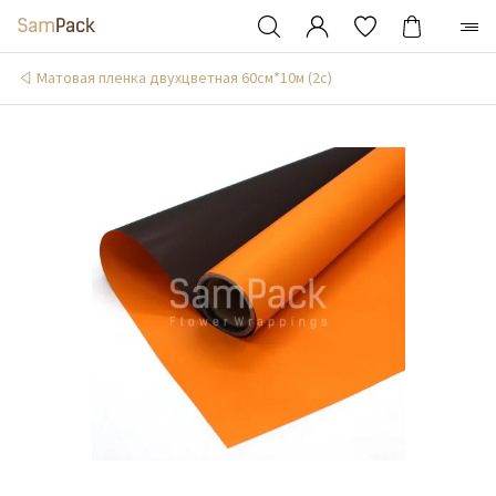
Матовая пленка двухцветная 60см*10м (2c)