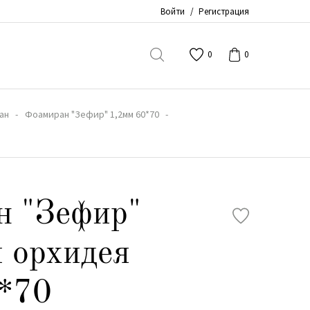
Войти
/
Регистрация
0
0
ан
Фоамиран "Зефир" 1,2мм 60*70
н "Зефир"
 орхидея
0*70