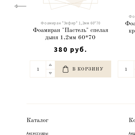
Фо
Фоамиран "Зефир" 1,2мм 60*70
Фоа
Фоамиран "Пастель" спелая
кр
дыня 1,2мм 60*70
380 руб.
В КОРЗИНУ
Каталог
К
Аксессуары
Акц