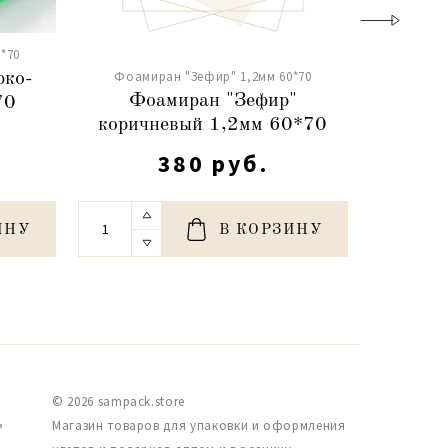
*70
Фоами
Фоамиран "Зефир" 1,2мм 60*70
рко-
Фо
Фоамиран "Зефир"
70
клубн
коричневый 1,2мм 60*70
380 руб.
ИНУ
В КОРЗИНУ
© 2026 sampack.store
,
Магазин товаров для упаковки и оформления