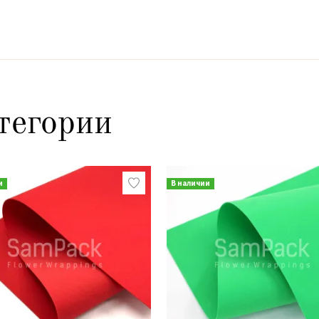
тегории
и
В наличии