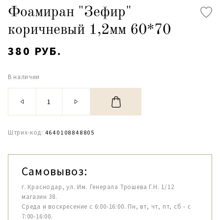
Фоамиран "Зефир"
коричневый 1,2мм 60*70
380 РУБ.
В наличии
Штрих-код:
4640108848805
Самовывоз:
г. Краснодар, ул. Им. Генерала Трошева Г.Н. 1/12
магазин 38.
Среда и воскресение с 6:00-16:00. Пн, вт, чт, пт, сб - с
7:00-16:00.