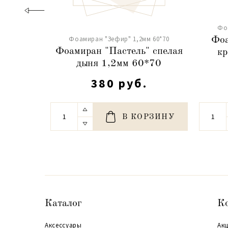
Фо
Фоамиран "Зефир" 1,2мм 60*70
Фоа
Фоамиран "Пастель" спелая
кр
дыня 1,2мм 60*70
380 руб.
В КОРЗИНУ
Каталог
К
Аксессуары
Акц