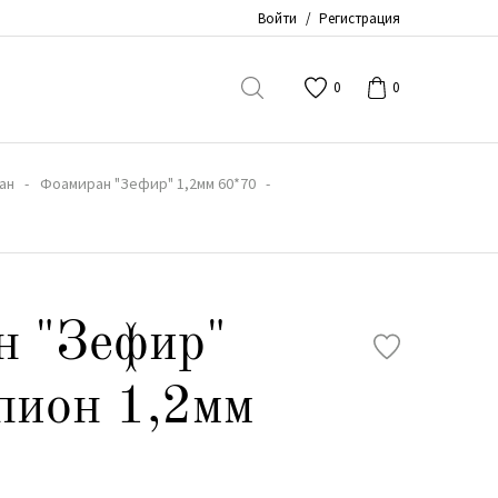
Войти
/
Регистрация
0
0
ан
Фоамиран "Зефир" 1,2мм 60*70
н "Зефир"
пион 1,2мм