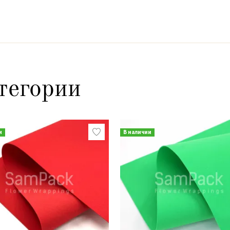
тегории
и
В наличии