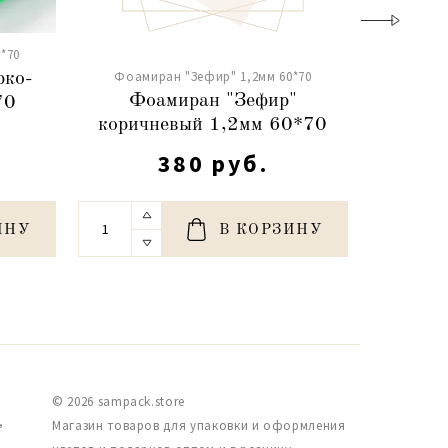
*70
Фоами
Фоамиран "Зефир" 1,2мм 60*70
рко-
Фо
Фоамиран "Зефир"
70
клубн
коричневый 1,2мм 60*70
380 руб.
ИНУ
В КОРЗИНУ
© 2026 sampack.store
,
Магазин товаров для упаковки и оформления