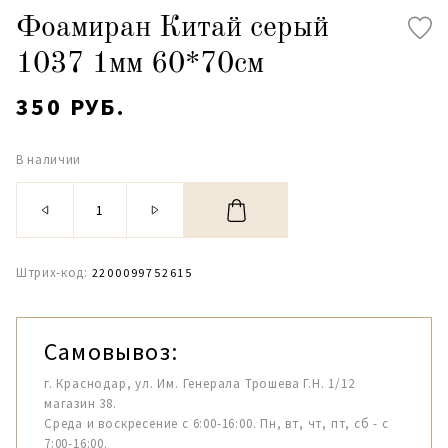
Фоамиран Китай серый
1037 1мм 60*70см
350 РУБ.
В наличии
Штрих-код:
2200099752615
Самовывоз:
г. Краснодар, ул. Им. Генерала Трошева Г.Н. 1/12
магазин 38.
Среда и воскресение с 6:00-16:00. Пн, вт, чт, пт, сб - с
7:00-16:00.