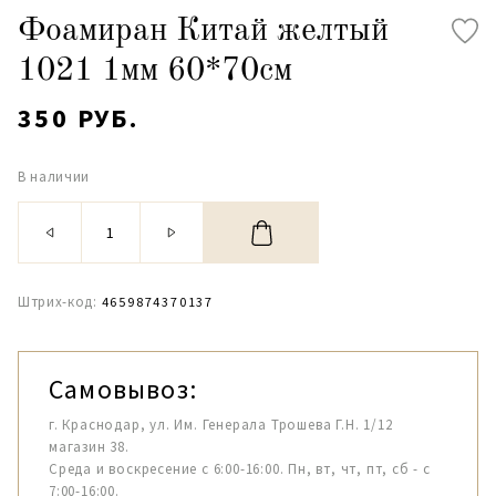
Фоамиран Китай желтый
1021 1мм 60*70см
350 РУБ.
В наличии
Штрих-код:
4659874370137
Самовывоз:
г. Краснодар, ул. Им. Генерала Трошева Г.Н. 1/12
магазин 38.
Среда и воскресение с 6:00-16:00. Пн, вт, чт, пт, сб - с
7:00-16:00.