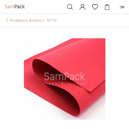
Фоамиран флорист. 60*70