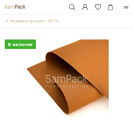
Фоамиран флорист. 60*70
В наличии