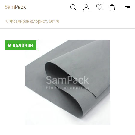
Фоамиран флорист. 60*70
В наличии