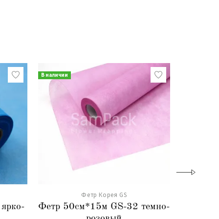
В наличии
В наличии
Фетр Корея GS
ярко-
Фетр 50см*15м GS-32 темно-
Фетр 50
розовый