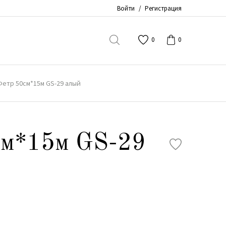
Войти
/
Регистрация
0
0
Фетр 50см*15м GS-29 алый
см*15м GS-29