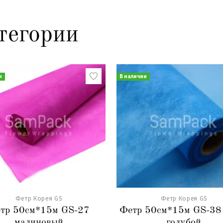
тегории
и
В наличии
Фетр Корея GS
Фетр Корея GS
тр 50см*15м GS-27
Фетр 50см*15м GS-38 
малиновый
голубой