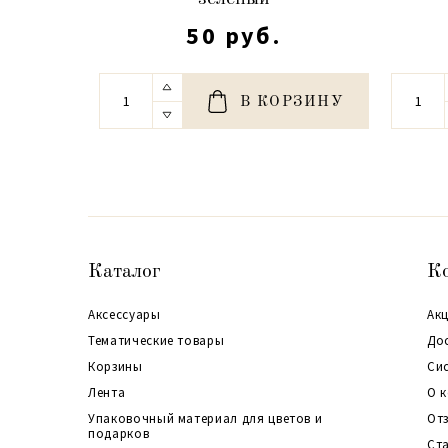
50 руб.
В КОРЗИНУ
Каталог
К
Аксессуары
Акц
Тематические товары
До
Корзины
Си
Лента
О 
Упаковочный материал для цветов и
От
подарков
Ст