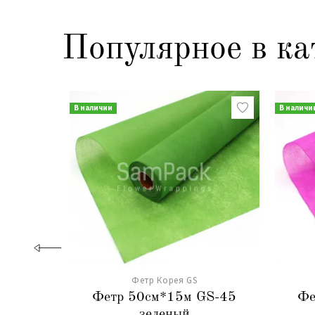
Популярное в ка
В наличии
В наличи
Фетр Корея GS
Фетр 50см*15м GS-45
Фе
зеленый