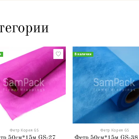
тегории
и
В наличии
Фетр Корея GS
Фетр Корея GS
тр 50см*15м GS-27
Фетр 50см*15м GS-38 