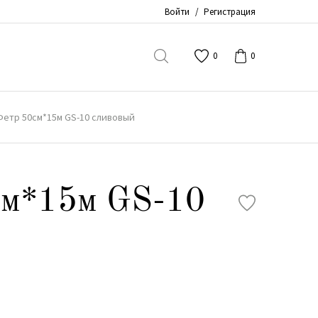
Войти
/
Регистрация
0
0
Фетр 50см*15м GS-10 сливовый
см*15м GS-10