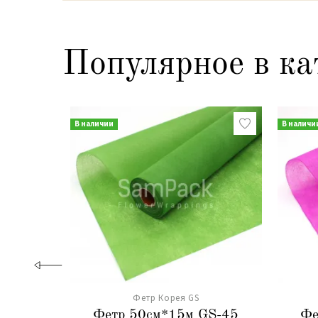
Популярное в ка
В наличии
В наличи
Фетр Корея GS
Фетр 50см*15м GS-45
Фе