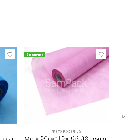
В наличии
В наличии
Фетр Корея GS
ярко-
Фетр 50см*15м GS-32 темно-
Фетр 50