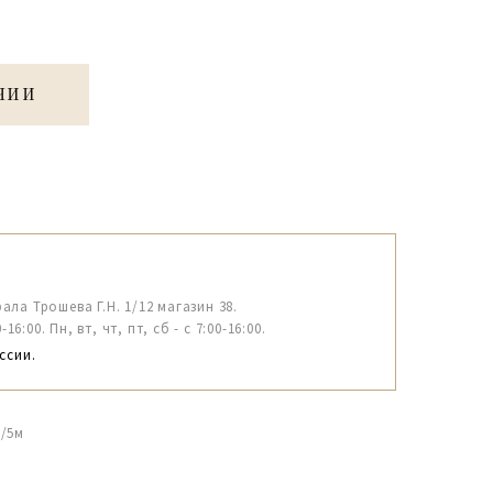
ЧИИ
рала Трошева Г.Н. 1/12 магазин 38.
6:00. Пн, вт, чт, пт, сб - с 7:00-16:00.
ссии.
м/5м