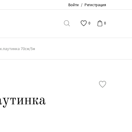
Войти
/
Регистрация
0
0
к.паутинка 70см/5м
аутинка