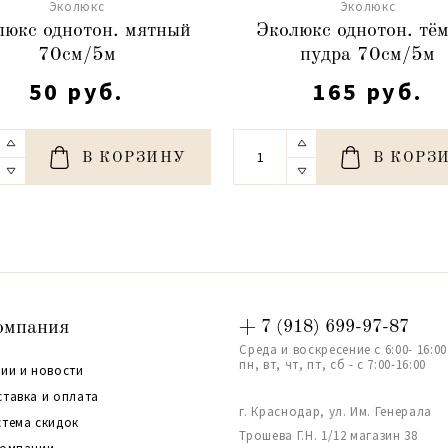
Эколюкс
Эколюкс
люкс однотон. мятный
Эколюкс однотон. тё
70см/5м
пудра 70см/5м
50 руб.
165 руб.
В КОРЗИНУ
В КОРЗ
омпания
+ 7 (918) 699-97-87
Среда и воскресение с 6:00- 16:00
пн, вт, чт, пт, сб - с 7:00-16:00
ии и новости
ставка и оплата
г. Краснодар, ул. Им. Генерала
стема скидок
Трошева Г.Н. 1/12 магазин 38