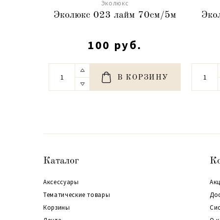
Эколюкс
Эколюкс 023 лайм 70см/5м
Эко
100 руб.
В КОРЗИНУ
Каталог
К
Аксессуары
Акц
Тематические товары
До
Корзины
Си