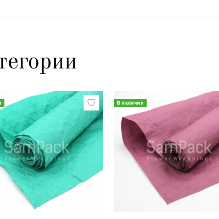
тегории
и
В наличии