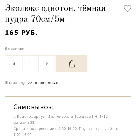
Эколюкс однотон. тёмная
пудра 70см/5м
165 РУБ.
В наличии
Штрих-код:
2200000096678
Самовывоз:
г. Краснодар, ул. Им. Генерала Трошева Г.Н. 1/12
магазин 38.
Среда и воскресение с 6:00-16:00. Пн, вт, чт, пт, сб - с
7:00-16:00.