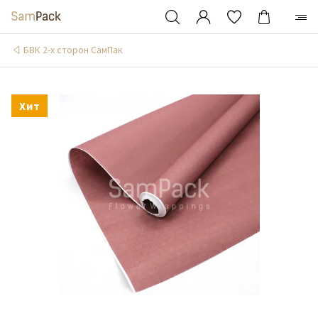
БВК 2-х сторон СамПак
Хит