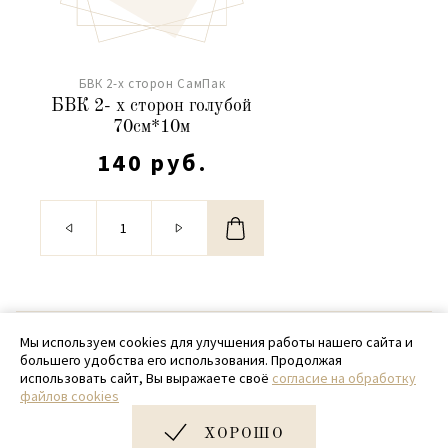
БВК 2-х сторон СамПак
БВК 2- х сторон голубой
70см*10м
140 руб.
© 2020 - 2026 SamPack
Мы используем cookies для улучшения работы нашего сайта и
большего удобства его использования. Продолжая
+ 7 (918) 699-97-87
использовать сайт, Вы выражаете своё
согласие на обработку
файлов cookies
zakaz@sampack.store
ХОРОШО
Дизайн и разработка сайта
Very Good