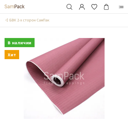
БВК 2-х сторон СамПак
В наличии
Хит