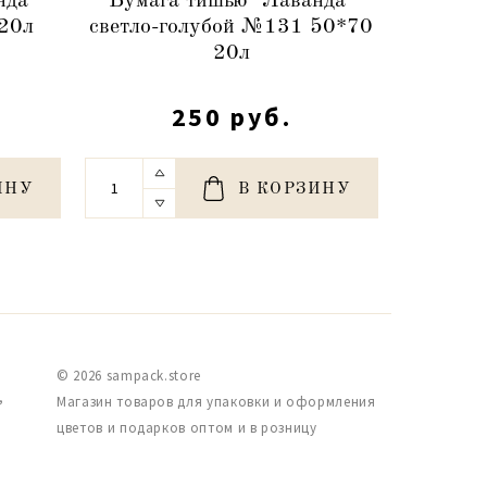
нда"
Бумага тишью "Лаванда"
Бумаг
20л
светло-голубой №131 50*70
сирене
20л
250 руб.
ИНУ
В КОРЗИНУ
© 2026 sampack.store
,
Магазин товаров для упаковки и оформления
цветов и подарков оптом и в розницу