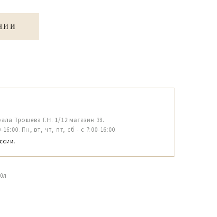
ЧИИ
рала Трошева Г.Н. 1/12 магазин 38.
6:00. Пн, вт, чт, пт, сб - с 7:00-16:00.
ссии.
0л