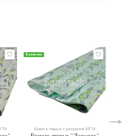
В наличии
В наличии
0*70
Бумага тишью с рисунком 50*70
Бумага