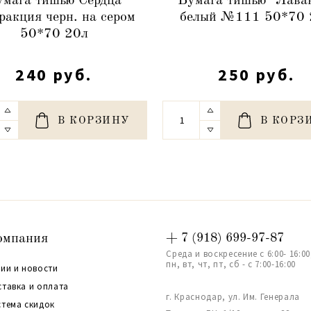
умага тишью Сердца
Бумага тишью "Лава
ракция черн. на сером
белый №111 50*70 
50*70 20л
240 руб.
250 руб.
В КОРЗИНУ
В КОРЗ
омпания
+ 7 (918) 699-97-87
Среда и воскресение с 6:00- 16:00
пн, вт, чт, пт, сб - с 7:00-16:00
ии и новости
ставка и оплата
г. Краснодар, ул. Им. Генерала
стема скидок