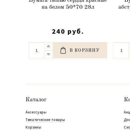
Бумага тишью сердца красные
Б
на белом 50*70 28л
абст
240 руб.
В КОРЗИНУ
Каталог
К
Аксессуары
Акц
Тематические товары
До
Корзины
Си