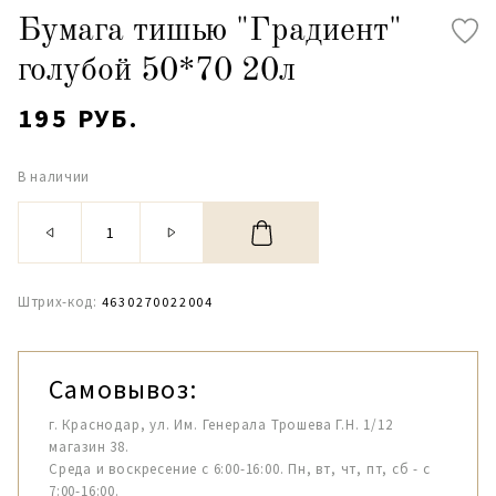
Бумага тишью "Градиент"
голубой 50*70 20л
195 РУБ.
В наличии
Штрих-код:
4630270022004
Самовывоз:
г. Краснодар, ул. Им. Генерала Трошева Г.Н. 1/12
магазин 38.
Среда и воскресение с 6:00-16:00. Пн, вт, чт, пт, сб - с
7:00-16:00.