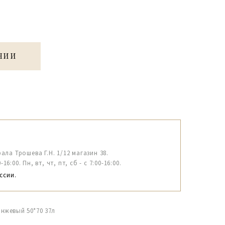
ЧИИ
рала Трошева Г.Н. 1/12 магазин 38.
6:00. Пн, вт, чт, пт, сб - с 7:00-16:00.
ссии.
нжевый 50*70 37л