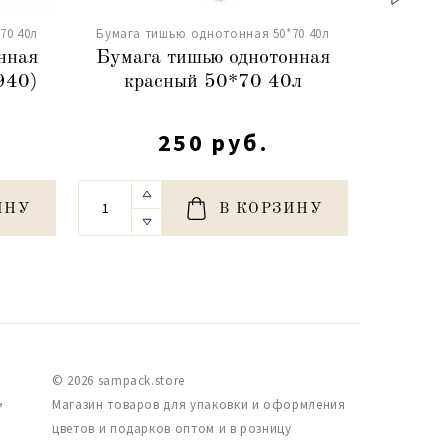
70 40л
Бумага тишью однотонная 50*70 40л
Бумага т
нная
Бумага тишью однотонная
Бумаг
940)
красный 50*70 40л
ярко-си
250 руб.
ИНУ
В КОРЗИНУ
© 2026 sampack.store
,
Магазин товаров для упаковки и оформления
цветов и подарков оптом и в розницу