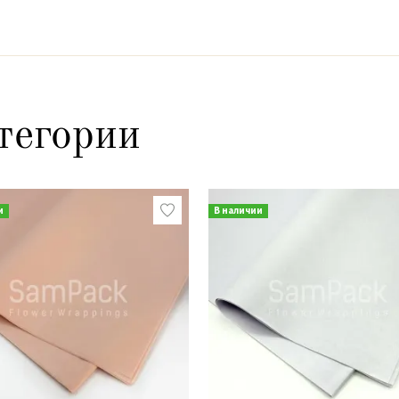
тегории
и
В наличии