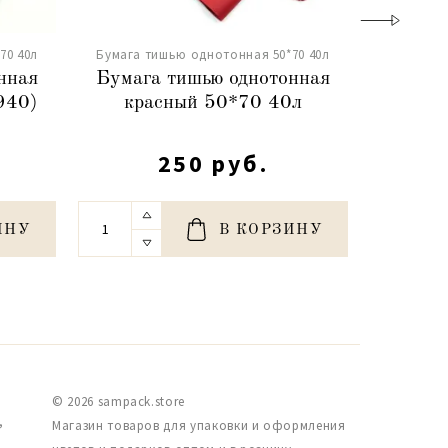
70 40л
Бумага тишью однотонная 50*70 40л
Бумага т
нная
Бумага тишью однотонная
Бумаг
940)
красный 50*70 40л
ярко-си
250 руб.
ИНУ
В КОРЗИНУ
© 2026 sampack.store
,
Магазин товаров для упаковки и оформления