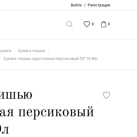
Войти
/
Регистрация
0
0
Бумага
Бумага тишью
Бумага тишью однотонная персиковый 50*70 40л
тишью
ая персиковый
0л