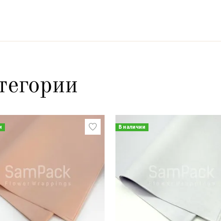
тегории
и
В наличии