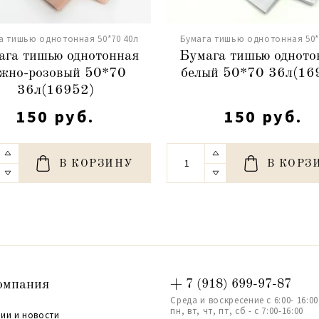
а тишью однотонная 50*70 40л
Бумага тишью однотонная 50*
ага тишью однотонная
Бумага тишью одното
жно-розовый 50*70
белый 50*70 36л(16
36л(16952)
150 руб.
150 руб.
В КОРЗИНУ
В КОРЗ
омпания
+ 7 (918) 699-97-87
Среда и воскресение с 6:00- 16:00
пн, вт, чт, пт, сб - с 7:00-16:00
ии и новости