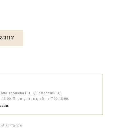
РЗИНУ
рала Трошева Г.Н. 1/12 магазин 38.
6:00. Пн, вт, чт, пт, сб - с 7:00-16:00.
ссии.
й 50*70 37л