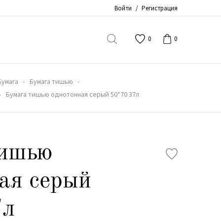
Войти
/
Регистрация
0
0
Бумага
Бумага тишью
Бумага тишью однотонная серый 50*70 37л
тишью
ая серый
7л