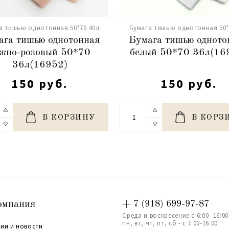
а тишью однотонная 50*70 40л
Бумага тишью однотонная 50*
ага тишью однотонная
Бумага тишью одното
жно-розовый 50*70
белый 50*70 36л(16
36л(16952)
150 руб.
150 руб.
В КОРЗИНУ
В КОРЗ
омпания
+ 7 (918) 699-97-87
Среда и воскресение с 6:00- 16:00
пн, вт, чт, пт, сб - с 7:00-16:00
ии и новости