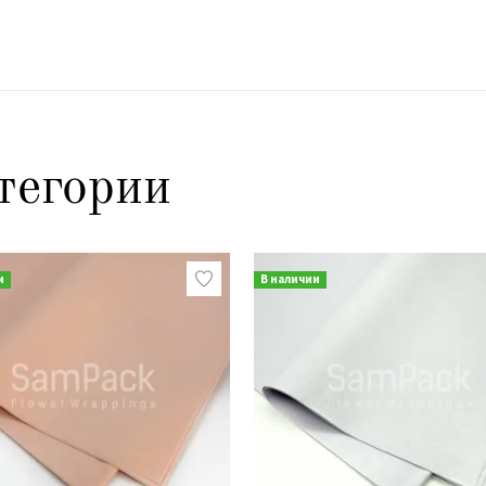
тегории
и
В наличии