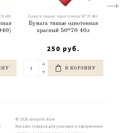
70 40л
Бумага тишью однотонная 50*70 40л
Бумага т
нная
Бумага тишью однотонная
Бумаг
940)
красный 50*70 40л
ярко-си
250 руб.
ИНУ
В КОРЗИНУ
© 2026 sampack.store
,
Магазин товаров для упаковки и оформления