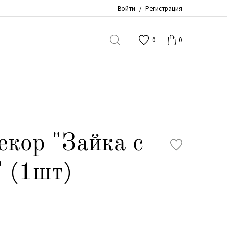
Войти
/
Регистрация
0
0
екор "Зайка с
 (1шт)