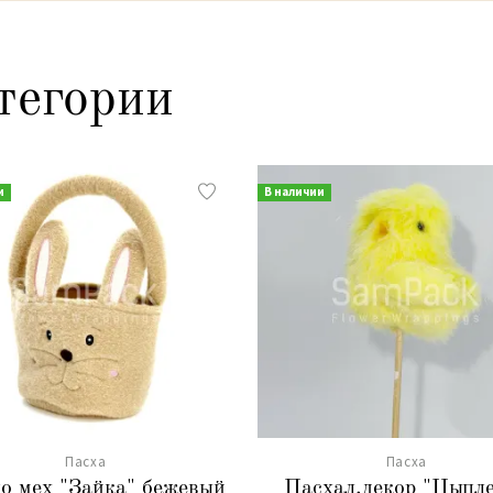
тегории
и
В наличии
Пасха
Пасха
о мех "Зайка" бежевый
Пасхал.декор "Цыпл