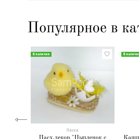
Популярное в ка
В наличии
В наличи
Пасха
Пасх.декор "Цыпленок с
Кашп