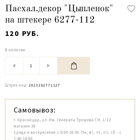
Пасхал.декор "Цыпленок"
на штекере 6277-112
120 РУБ.
В наличии
Штрих-код:
2023262771127
Самовывоз:
г. Краснодар, ул. Им. Генерала Трошева Г.Н. 1/12
магазин 38.
Среда и воскресение с 6:00-16:00. Пн, вт, чт, пт, сб - с
7:00-16:00.