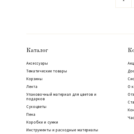
Каталог
К
Аксессуары
Акц
Тематические товары
До
Корзины
Си
Лента
О 
Упаковочный материал для цветов и
От
подарков
Ст
Сухоцветы
Ко
Пена
Ча
Коробки и сумки
Инструменты и расходные материалы