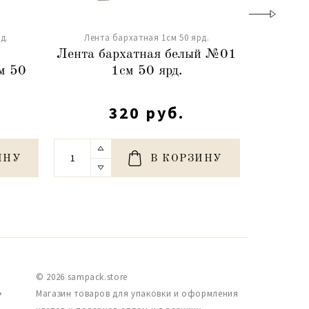
д.
Лента бархатная 1см 50 ярд.
Лента
Лента бархатная белый №01
Лента
м 50
1см 50 ярд.
№1
320 руб.
ИНУ
В КОРЗИНУ
© 2026 sampack.store
,
Магазин товаров для упаковки и оформления