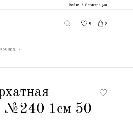
Войти
/
Регистрация
0
0
м 50 ярд.
рхатная
й №240 1см 50