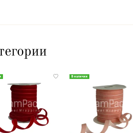
тегории
и
В наличии