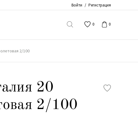
Войти
/
Регистрация
0
0
иолетовая 2/100
алия 20
товая 2/100