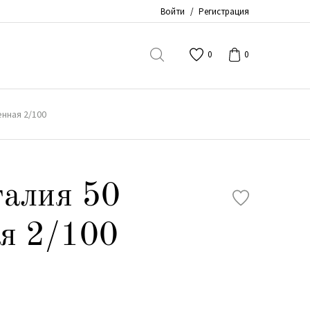
Войти
/
Регистрация
0
0
нная 2/100
алия 50
я 2/100