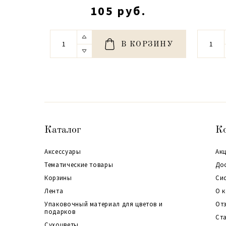
105 руб.
В КОРЗИНУ
Каталог
К
Аксессуары
Акц
Тематические товары
До
Корзины
Си
Лента
О 
Упаковочный материал для цветов и
От
подарков
Ст
Сухоцветы