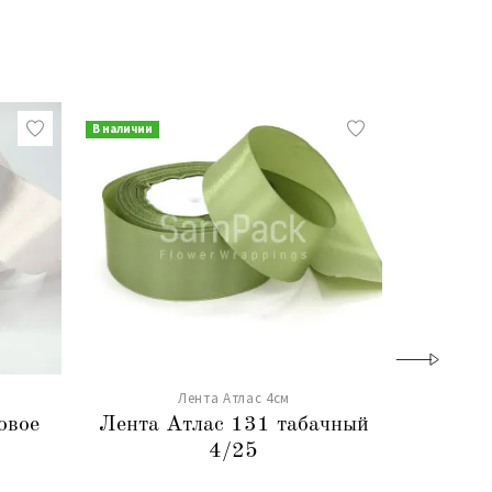
В наличии
В наличии
Лента Атлас 4см
овое
Лента Атлас 131 табачный
Лента 
4/25