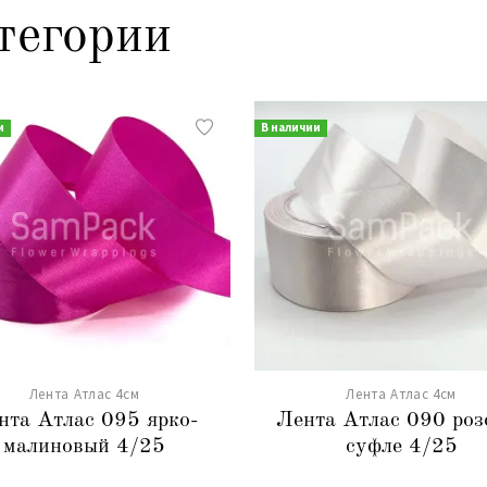
тегории
и
В наличии
Лента Атлас 4см
Лента Атлас 4см
нта Атлас 095 ярко-
Лента Атлас 090 роз
малиновый 4/25
суфле 4/25