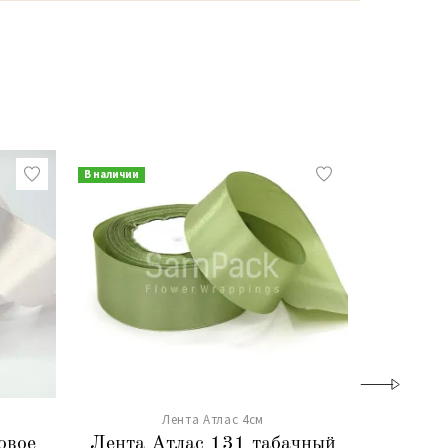
В наличии
В наличии
Лента Атлас 4см
овое
Лента Атлас 131 табачный
Лента 