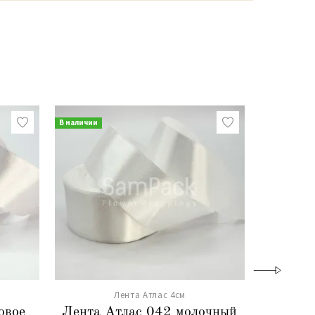
В наличии
В наличии
Лента Атлас 4см
овое
Лента Атлас 042 молочный
Лента А