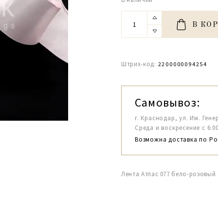
В КО
Штрих-код:
2200000094254
Самовывоз:
г. Краснодар, ул. Им. Гене
Среда и воскресение с 6:00-1
Возможна доставка по Ро
Лента Атлас 077 бело-розовый 