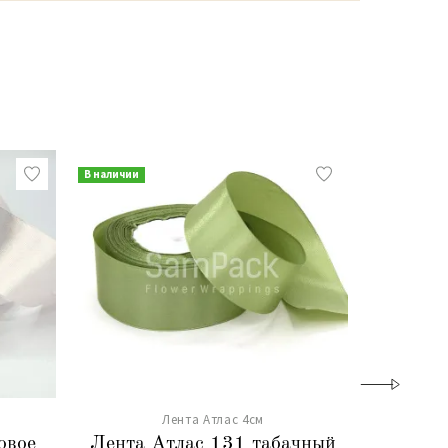
В наличии
В наличии
Лента Атлас 4см
овое
Лента Атлас 131 табачный
Лента 