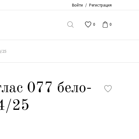
Войти
/
Регистрация
0
0
4/25
лас 077 бело-
4/25