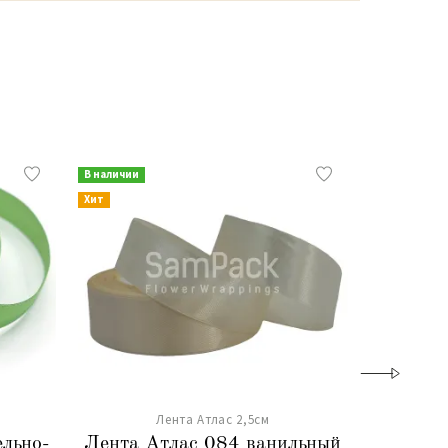
В наличии
В наличии
Хит
Хит
Лента Атлас 2,5см
ельно-
Лента Атлас 084 ванильный
Лента А