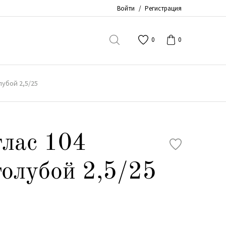
Войти
/
Регистрация
0
0
лубой 2,5/25
лас 104
голубой 2,5/25