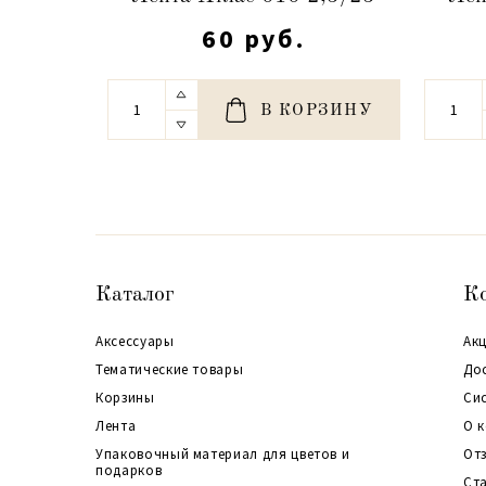
60 руб.
В КОРЗИНУ
Каталог
К
Аксессуары
Акц
Тематические товары
До
Корзины
Си
Лента
О 
Упаковочный материал для цветов и
От
подарков
Ст