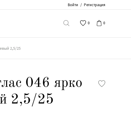
Войти
/
Регистрация
0
0
евый 2,5/25
лас 046 ярко
й 2,5/25