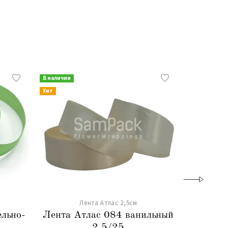
В наличии
В наличии
Хит
Хит
Лента Атлас 2,5см
ельно-
Лента Атлас 084 ванильный
Лента А
2,5/25